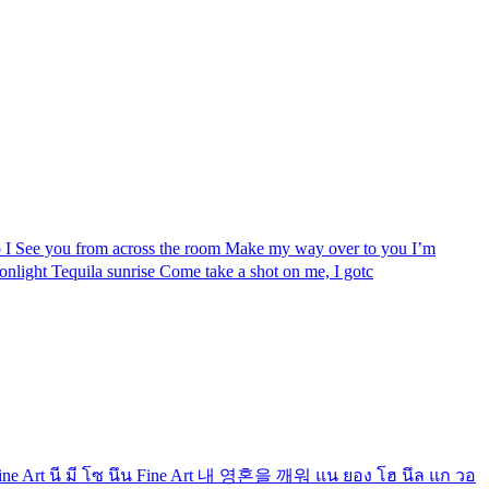
I See you from across the room Make my way over to you I’m
oonlight Tequila sunrise Come take a shot on me, I gotc
ne Art นี มี โซ นึน Fine Art 내 영혼을 깨워 แน ยอง โฮ นึล แก วอ