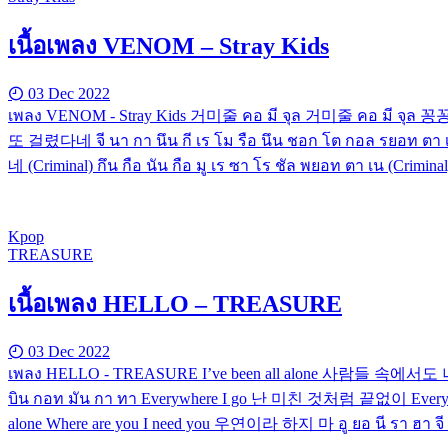
เนื้อเพลง VENOM – Stray Kids
03 Dec 2022
เพลง VENOM - Stray Kids 거미줄 คอ มี จุล 거미줄 คอ มี จุล 
또 걸렸다네 จี นา กา นึน กี เร โม รือ นึน ชอก โต กอล 
네 (Criminal) กึน กือ นัน กือ มู เร ซา โร ชัล พยอท ตา เน (Crim
Kpop
TREASURE
เนื้อเพลง HELLO – TREASURE
03 Dec 2022
เพลง HELLO - TREASURE I’ve been all alone 사람들 속에서도
บิน กอท มัน กา ทา Everywhere I go 난 미친 것처럼 끝없이 Everywher
alone Where are you I need you 우연이라 하지 마 อู ยอ นี รา ฮา จี