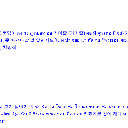
꽁꽁 묶였어 กง กง มู กยอท ออ 거미줄 (거미줄) คอ มี จุล (คอ มี จุ
รยอท ตา เน 못 빠져나갈 걸 알면서도 โมท ปา จยอ นา กัล กอ รัล 
inal) 치명적
 나 혼자 섬인가 봐 ซา รัม ดึล โซ เก ซอ โด นา ฮน จา ซอ มิน ก
e I go นัน มี ชิน กอท ชอ รอม กือ ดอบ ชี 뭔가를 찾아 헤매 มวอน กา 
 มา