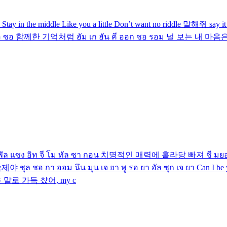
y in the middle Like you a little Don’t want no riddle 말해줘 say
บอ รยอ ซอ 함께한 기억처럼 ฮัม เก ฮัน คี ออก ชอ รอม 널 보는 내 마
พัล แซง อิท จี โม ทัล ซา กอน 치명적인 매력에 홀라당 빠져 ชี มยอ
ุล ชอ กา ออม นึน มุน เจ ยา พู รอ ยา ฮัล ซุก เจ ยา Can I
 싶은 말로 가득 찼어, my c