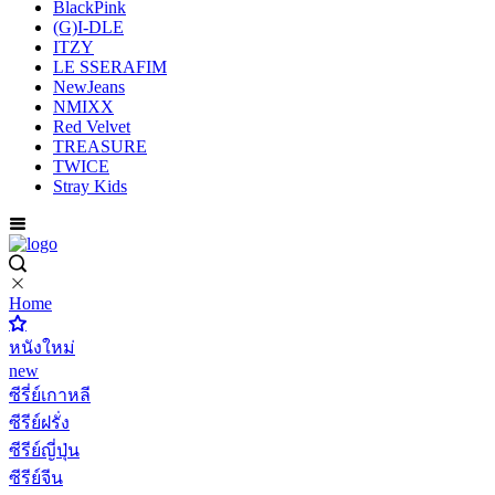
BlackPink
(G)I-DLE
ITZY
LE SSERAFIM
NewJeans
NMIXX
Red Velvet
TREASURE
TWICE
Stray Kids
Home
หนังใหม่
new
ซีรี่ย์เกาหลี
ซีรีย์ฝรั่ง
ซีรีย์ญี่ปุ่น
ซีรีย์จีน