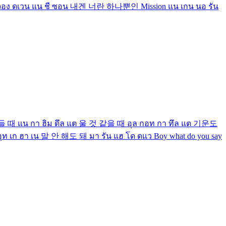
มัน โค จอง ดเวน แน ชี ซอน 내겐 너란 하나뿐인 Mission แน เกน นอ รัน
 내가 힘들 때 แน กา ฮิม ดึล แต 울 것 같을 때 อุล กอท กา ทึล แต 기운도
อุท เก ฮา เน 말 안 해도 돼 มา รัน แฮ โด ดแว Boy what do you say