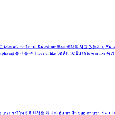
 lalalalala 또 너는 ask me โต นอ นึน ask me 무슨 생각을 하고 있는지 มู ซึน
า playing 좋긴 좋은데 love or like โช คิน โช อึน เด love or li
 แน มา มี โพ อี จี 한참을 쳐다봐 ฮัน ชา มึล ชยอ ดา บวา 가까이 다가가 