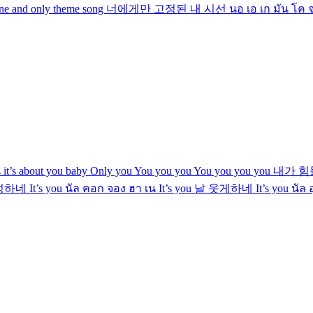
gon’ be the one and only theme song 너에게만 고정된 내 시선 นอ เอ เก 
น it’s about you baby Only you You you you You you you you
하네 It’s you นัล คอก จอง ฮา เน It’s you 날 웃게하네 It’s you นัล 