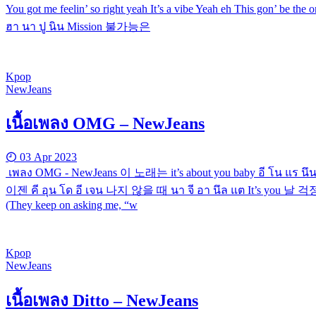
You got me feelin’ so right yeah It’s a vibe Yeah eh This 
ฮา นา ปู นิน Mission 불가능은
Kpop
NewJeans
เนื้อเพลง OMG – NewJeans
03 Apr 2023
เพลง OMG - NewJeans 이 노래는 it’s about you baby อี โน แร นึ
이젠 คี อุน โด อี เจน 나지 않을 때 นา จี อา นึล แต It’s you 날 걱정
(They keep on asking me, “w
Kpop
NewJeans
เนื้อเพลง Ditto – NewJeans