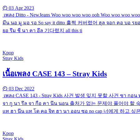
03 Apr 2023
เพลง Ditto - NewJeans Woo woo woo woo ooh Woo woo woo woo Sta
มึน นอ มู มอ รอ So say it ditto 훌쩍 커버렸어 ฮุล จอก คอ 
ยอ รึม ชี นา คา อึล 기다렸지 all this ti
Kpop
Stray Kids
เนื้อเพลง CASE 143 – Stray Kids
03 Dec 2022
เพลง CASE 143 - Stray Kids 사건 발생 잊지 못할 사건 ซา กอน 
จา กู นา รึล จา กือ คา นึน นอน 출처가 없는 문제야 풀어야 할 숙제야 ช
แท ฮา นึน แท โด คอ จิท ฮา นา ออบ ซอ no cap 너에게 하고
Kpop
Stray Kids