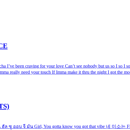
CE
e been craving for your love Can’t see nobody but us so I so I so 
 Imma really need your touch If Imma make it thru the night I got the m
BTS)
ออบ จี มัน Girl, You gotta know you got that vibe 네 미소는 Fi