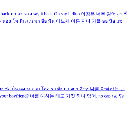
 it back มา แร จวอ say it back Oh say it ditto 아침은 너무 멀어 อา ชี
음은 นอล โพ นึน แน มา อือ มึน 어느새 여름 지나 가을 ออ นือ แซ
ง ชอ กิน แม รยอ เก โฮล รา ดัง ปา จยอ 자꾸 나를 자극하는 넌
 be your boyfriend? 너를 대하는 태도 거짓 하나 없어, no cap นอ รึล