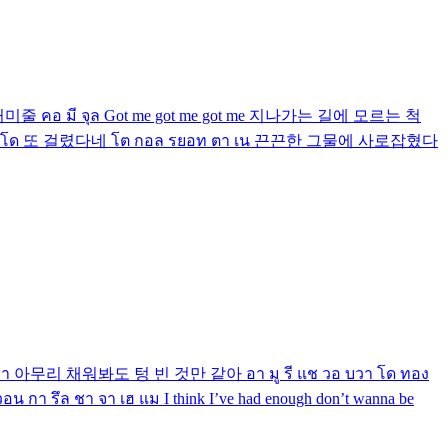
ล) 거미줄 คอ มี จุล Got me got me got me 지나가는 길에 모르는 척
มยอน ซอ โด 또 걸렸다네 โต กอล รยอท ตา เน 끈끈한 그물에 사로잡혔다
า บวา 아무리 채워봐도 텅 빈 것만 같아 อา มู รี แช วอ บวา โด ทอง
รึล ชา จา เฮ แม I think I’ve had enough don’t wanna be