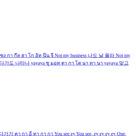
 แซง กา กึล ฮา โก อิท นึน จี Not my business 나도 날 몰라 Not my
ke 숨었다가도 나타나 yayaya ซู มอท ตา กา โด นา ทา นา yayaya 맞고
คา กา อี ทา กา กา You see ey You see, ey ey ey ey One,