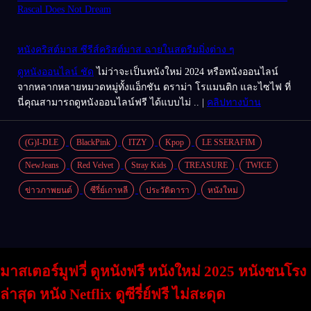
Rascal Does Not Dream
หนังคริสต์มาส ซีรีส์คริสต์มาส ฉายในสตรีมมิ่งต่าง ๆ
ดูหนังออนไลน์ ชัด
ไม่ว่าจะเป็นหนังใหม่ 2024 หรือหนังออนไลน์
จากหลากหลายหมวดหมู่ทั้งแอ็กชัน ดราม่า โรแมนติก และไซไฟ ที่
นี่คุณสามารถดูหนังออนไลน์ฟรี ได้แบบไม่ .. |
คลิปทางบ้าน
(G)I-DLE
BlackPink
ITZY
Kpop
LE SSERAFIM
NewJeans
Red Velvet
Stray Kids
TREASURE
TWICE
ข่าวภาพยนต์
ซีรี่ย์เกาหลี
ประวัติดารา
หนังใหม่
มาสเตอร์มูฟวี่ ดูหนังฟรี หนังใหม่ 2025 หนังชนโรง
ล่าสุด หนัง Netflix ดูซีรี่ย์ฟรี ไม่สะดุด