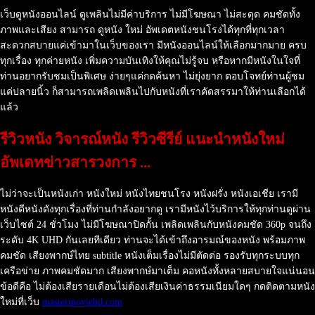
เว็บดูหนังออนไลน์ ดูเพลินไม่มีค่าบริการ ไม่มีโฆษณา ไม่สะดุด คมชัดทั้ง
ภาพและเสียง สามารถ ดูหนัง ใหม่ อัพเดตหนังชนโรงได้ทุกที่ทุกเวลา
สะดวกสบายแค่เข้ามาในเว็บของเรา มีหนังออนไลน์ให้เลือกมากมาย ครบ
ทุกเรื่อง ทุกค่ายหนัง เพิ่มความบันเทิงให้คุณไม่รู้จบ หรือหากมีหนังในใจที่
ท่านอยากรับชมเป็นพิเศษ ง่ายๆแค่กดค้นหา ไม่ยุ่งยาก ตอบโจทย์ท่านผู้ชม
แค่ปลายนิ้ว ก็สามารถเพลิดเพลินไปกับหนังที่เราคัดสรรมาให้ท่านเลือกได้
แล้ว
รีวิวหนัง วิจารณ์หนัง รีวิวซีรีย์ แนะนำหนังใหม่
อัพเดทข่าวสารวงการ ...
ไม่ว่าจะเป็นหนังเก่า หนังใหม่ หนังไทยชนโรง หนังฝรั่ง หนังเอเชีย เรามี
หนังดีหนังดังทุกเรื่องที่ท่านกำลังอยากดู เรามีหนังไว้บริการให้ทุกท่านดูผ่าน
เว็บไซต์ 24 ชั่วโมง ไม่มีโฆษณาปิดกั้น เพลิดเพลินกับหนังคมชัด 360p จนถึง
ระดับ 4K UHD กันเลยทีเดียว ท่านจะได้เข้าถึงอารมณ์ของหนัง พร้อมภาพ
คมชัด เสียงพากษ์ไทย subtitle หนังเต็มเรื่องไม่มีตัดต่อ รองรับทุกระบบทุก
เครือข่าย ภาพคมชัดมาก เสียงพากษ์มาเต็ม คอหนังทั้งหลายสบายใจแน่นอน
ข้อดีคือ ไม่ต้องเสียรายเดือนไม่ต้องเสียเงินค่าธรรมเนียมใดๆ กดติดตามหนัง
ใหม่ที่เว็บ
mastermoviehd.com