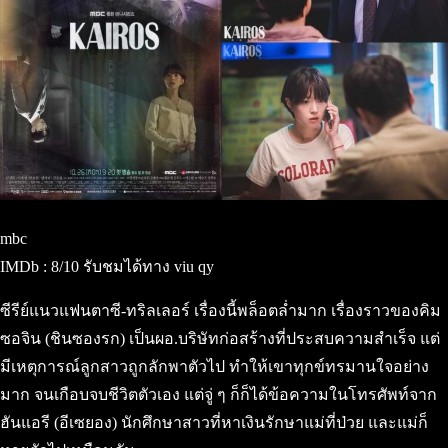
mbc
IMDb : 8/10 รับชมได้ทาง viu qy
ซีรีย์แนวแฟนตาซี-ทริลเลอร์ เรื่องนี้พล็อตล่ำมาก เรื่องราวของคิม
ซอจิน (ชินซองรก) เป็นผอ.บริษัทก่อสร้างที่ประสบความสำเร็จ แต่
มีเหตุการณ์ลูกสาวถูกลักพาตัวไป ทำให้เขาทุกข์ทรมานใจอย่าง
มาก จนเกือบจบชีวิตตัวเอง แต่จู่ ๆ ก็ก็ได้ข้อความในโทรศัพท์จาก
ฮันแอรี (อีเซยอง) นักศึกษาสาวที่หาเงินรักษาแม่ที่ป่วย และแม่ก็