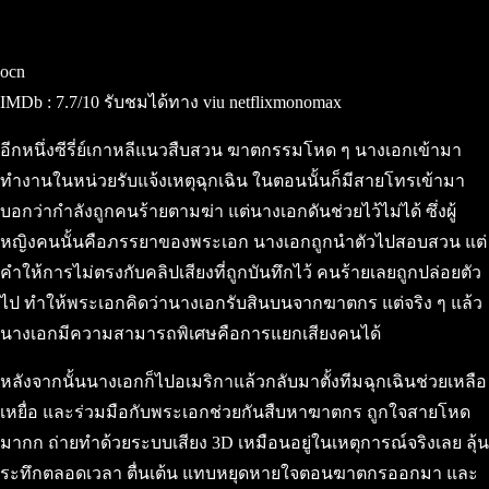
ocn
IMDb : 7.7/10 รับชมได้ทาง viu netflixmonomax
อีกหนึ่งซีรี่ย์เกาหลีแนวสืบสวน ฆาตกรรมโหด ๆ นางเอกเข้ามา
ทำงานในหน่วยรับแจ้งเหตุฉุกเฉิน ในตอนนั้นก็มีสายโทรเข้ามา
บอกว่ากำลังถูกคนร้ายตามฆ่า แต่นางเอกดันช่วยไว้ไม่ได้ ซึ่งผู้
หญิงคนนั้นคือภรรยาของพระเอก นางเอกถูกนำตัวไปสอบสวน แต่
คำให้การไม่ตรงกับคลิปเสียงที่ถูกบันทึกไว้ คนร้ายเลยถูกปล่อยตัว
ไป ทำให้พระเอกคิดว่านางเอกรับสินบนจากฆาตกร แต่จริง ๆ แล้ว
นางเอกมีความสามารถพิเศษคือการแยกเสียงคนได้
หลังจากนั้นนางเอกก็ไปอเมริกาแล้วกลับมาตั้งทีมฉุกเฉินช่วยเหลือ
เหยื่อ และร่วมมือกับพระเอกช่วยกันสืบหาฆาตกร ถูกใจสายโหด
มากก ถ่ายทำด้วยระบบเสียง 3D เหมือนอยู่ในเหตุการณ์จริงเลย ลุ้น
ระทึกตลอดเวลา ตื่นเต้น แทบหยุดหายใจตอนฆาตกรออกมา และ