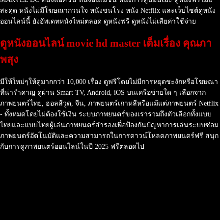
สะดุด หนังไม่มีโฆษณากวนใจ หนังชนโรง หนัง Netflix และเว็บไซต์ดูหนัง
ออนไลน์นี้ ยังอัพเดทหนังใหม่ตลอด ดูหนังฟรี ดูหนังไม่เสียค่าใช้จ่าย
ดูหนังออนไลน์ movie hd master เต็มเรื่อง คุณภา
พสุง
มีให้ใหม่ๆให้ดูมากกว่า 10,000 เรื่อง ดูฟรีโดยไม่มีการหยุดชะงักหรือโฆษณา
ที่น่ารำคาญ ดูผ่าน Smart TV, Android, iOS บนเครือข่ายใด ๆ เลือกจาก
ภาพยนตร์ไทย, ฮอลลีวูด, จีน, ภาพยนตร์เกาหลีหรือแม้แต่ภาพยนตร์ Netflix
- ทั้งหมดโดยไม่ต้องใช้เงิน ระบบภาพยนตร์ของเรารวมถึงตัวเลือกทั้งแบบ
ไทยและแบบไทยผู้เล่นภาพยนตร์สำรองเพื่อป้องกันปัญหาการเล่นระบบซ่อม
ภาพยนตร์อัตโนมัติและความสามารถในการดาวน์โหลดภาพยนตร์ฟรี สนุก
กับการดูภาพยนตร์ออนไลน์ในปี 2025 ฟรีตลอดไป