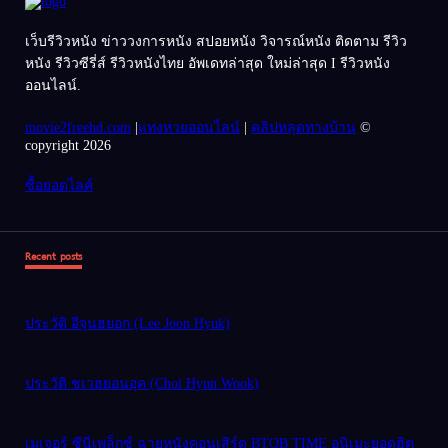
เว็บรีวิวหนัง ข่าววงการหนัง สปอยหนัง วิจารณ์หนัง ติดตาม รีวิว
หนัง รีวิวซีรี่ส์ รีวิวหนังไทย อัพเดทล่าสุด ใหม่ล่าสุด I รีวิวหนัง
ออนไลน์.
movie2freehd.com
|
แทงหวยออนไลน์
|
คลิปหลุดทางบ้าน
©
copyright 2026
ซื้อยอดไลค์
Recent posts
ประวัติ อีจุนฮยอก (Lee Joon Hyuk)
ประวัติ ชเวฮยอนอุค (Choi Hyun Wook)
เมเจอร์ ซีนีเพล็กซ์ ฉายหนังคอนเสิร์ต BTOB TIME อนิเมะยอดฮิต