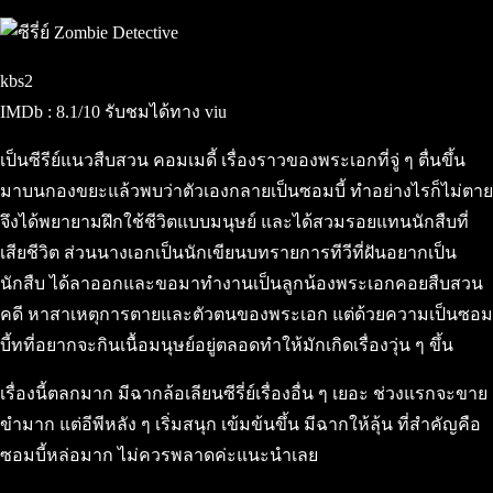
kbs2
IMDb : 8.1/10 รับชมได้ทาง viu
เป็นซีรีย์แนวสืบสวน คอมเมดี้ เรื่องราวของพระเอกที่จู่ ๆ ตื่นขึ้น
มาบนกองขยะแล้วพบว่าตัวเองกลายเป็นซอมบี้ ทำอย่างไรก็ไม่ตาย
จึงได้พยายามฝึกใช้ชีวิตแบบมนุษย์ และได้สวมรอยแทนนักสืบที่
เสียชีวิต ส่วนนางเอกเป็นนักเขียนบทรายการทีวีที่ฝันอยากเป็น
นักสืบ ได้ลาออกและขอมาทำงานเป็นลูกน้องพระเอกคอยสืบสวน
คดี หาสาเหตุการตายและตัวตนของพระเอก แต่ด้วยความเป็นซอม
บี้ทที่อยากจะกินเนื้อมนุษย์อยู่ตลอดทำให้มักเกิดเรื่องวุ่น ๆ ขึ้น
เรื่องนี้ตลกมาก มีฉากล้อเลียนซีรี่ย์เรื่องอื่น ๆ เยอะ ช่วงแรกจะขาย
ขำมาก แต่อีพีหลัง ๆ เริ่มสนุก เข้มข้นขึ้น มีฉากให้ลุ้น ที่สำคัญคือ
ซอมบี้หล่อมาก ไม่ควรพลาดค่ะแนะนำเลย