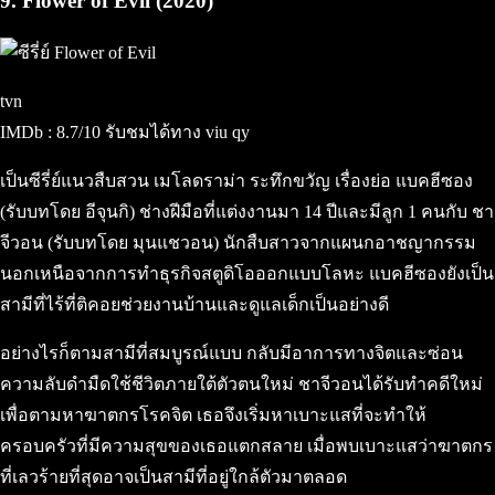
9. Flower of Evil (2020)
tvn
IMDb : 8.7/10 รับชมได้ทาง viu qy
เป็นซีรี่ย์แนวสืบสวน เมโลดราม่า ระทึกขวัญ เรื่องย่อ แบคฮีซอง
(รับบทโดย อีจุนกิ) ช่างฝีมือที่แต่งงานมา 14 ปีและมีลูก 1 คนกับ ชา
จีวอน (รับบทโดย มุนแชวอน) นักสืบสาวจากแผนกอาชญากรรม
นอกเหนือจากการทำธุรกิจสตูดิโอออกแบบโลหะ แบคฮีซองยังเป็น
สามีที่ไร้ที่ติคอยช่วยงานบ้านและดูแลเด็กเป็นอย่างดี
อย่างไรก็ตามสามีที่สมบูรณ์แบบ กลับมีอาการทางจิตและซ่อน
ความลับดำมืดใช้ชีวิตภายใต้ตัวตนใหม่ ชาจีวอนได้รับทำคดีใหม่
เพื่อตามหาฆาตกรโรคจิต เธอจึงเริ่มหาเบาะแสที่จะทำให้
ครอบครัวที่มีความสุขของเธอแตกสลาย เมื่อพบเบาะแสว่าฆาตกร
ที่เลวร้ายที่สุดอาจเป็นสามีที่อยู่ใกล้ตัวมาตลอด