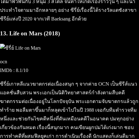
ได้มาพัวพันกับ 3 หนุ่ม 3 สไตล์ จนทำให้เกิดเรื่องราววุ่น ๆ และน่า
ประทำใจตามมาอีกหลายๆ อย่าง ซีรี่ย์เรื่องนี้ได้รางวัลแดซังสาขา
ซีรีย์แห่งปี 2020 จากเวที Baeksang อีกด้วย
13. Life on Mars (2018)
ocn
IMDb : 8.1/10
ซีรี่ย์เกาหลีแนวฆาตกรต่อเนื่องสนุก ๆ จากค่าย OCN เป็นซีรีส์แนว
แอคชั่นสืบสวน พระเอกเป็นนิติวิทยาศาสตร์กำลังตามสืบคดี
ฆาตกรรมต่อเนื่องอยู่ในโลกปัจจุบัน พระเอกตามจับฆาตกรแล้วถูก
ทำร้าย พอลืมตาขึ้นมาก็หลุดเข้าไปในปี 1988 เจอกับทีมตำรวจทีม
หนึ่งและช่วยกันไขคดีหนึ่งที่ดันเหมือนคดีในอนาคต ปมทุกอย่าง
เกี่ยวข้องกันหมด เรื่องนี้สนุกมาก คนเขียนผูกปมได้เก่งมาก ชอบ
การทำคดีที่ผสมฟีลยุคเก่า การดำเนินเรื่องดี นักแสดงก็เล่นดีมาก