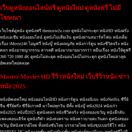
เว็บดูหนังออนไลน์ฟรี ดูหนังใหม่ ดูหนังฟรี ไม่มี
โฆษณา
เว็บไซต์ดูหนัง ดูหนังฟรี themovie2u.com ดูหนังไม่กระตุก หนังHD หนังฝรั่ง
หนังเอเชีย หนังออนไลน์ ดูหนังไม่เสียเงิน ดูหนังผ่านสมาร์ทโฟน หนังเต็ม
เรื่อง iMovie246 ไอมูฟวี่ หนังบู๊ หนังผจญภัย หนังการ์ตูน หนังชีวิตจริง หนัง
ตลก หนังอาชญากรรม สารคดี หนังมากมายมากกว่า หมื่นเรื่อง หนังให้ดูฟรี
360 720 1080 4K ดูหนังไม่สะดุด หนังออนไลน์ไม่กระตุก ดูหนังใหม่ล่าสุด
อัพเดทใหม่ตลอด
Master Movies HD รีวิวหนังใหม่ เว็บรีวิวหนัง ข่าว
หนัง 2025
หนังอัพเดทใหม่ หนังออนไลน์HD หนังการ์ตูน หนังอนิเมะ หนังNetflix ซีรี่ย์
จีน ซีรี่ย์ฝรั่ง ซีรี่ย์เกาหลี มาใหม่ทุกวัน มีทั้ง หนังบู๊ หนัง2024 หนังเก่า
หนัง2025 หนังปี2025 ดูหนังตลก หนังชีวิตจริง หนังสยองขวัญ หนังลึกลับ
เพลงคอนเสิร์ต ดูหนังกีฬา หนังสงคราม หนังคาวบายตะวันตก ดูหนังสยอง
ขวัญ มีหนังพากย์ไทย ทั้งหนังซับไทย บรรยายไทย หนังซุปเปอร์ฮีโร่ หนัง
MARVEL DC หนังแอคชั่น หนังอนิเมชั่น หนังการ์ตูนอนิเมะ ดูหนังฟรีไม่มี