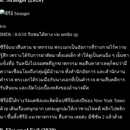
tvn
IMDb : 8.6/10 รับชมได้ทาง viu netflix qy
ซีรี่ย์แนวสืบสวน ฆาตกรรม พระเอกเป็นอัยการที่ร่างกายไร้ความ
รู้สึก เพราะได้รับการผ่าตัดมาตั้งแต่เด็ก ทำให้ดูเป็นคนนิ่ง ๆ เย็นชา
แข็งทื่อ วันหนึ่งไปเจอศพที่ถูกฆาตกรรม พอสืบหาสาเหตุก็พบว่ามี
ความเชื่อมโยงถึงกลุ่มผู้มีอำนาจ ทั้งสำนักอัยการ และสำนักงาน
ตำรวจ พระเอกได้ร่วมมือกับนางเอกที่เป็นตำรวจ ตามสืบคดีการ
รับสินบน และเปิดโปงเบื้องหลังของอำนาจมืด
ซีรี่ย์นี้ได้รางวัลเเดซังเเละติดท็อปซีรี่ย์เเห่งปีของ New York Times
ด้วย เดินเรื่องสนุกมาก บทจะผูกปมให้เราชวนไขคดี พลิกไปพลิก
มา ขึ้นหิ้งซีรีย์ แนวฆาตกรรม สืบสวน เลยค่ะ มีซีซั่น 2 แล้วด้วย