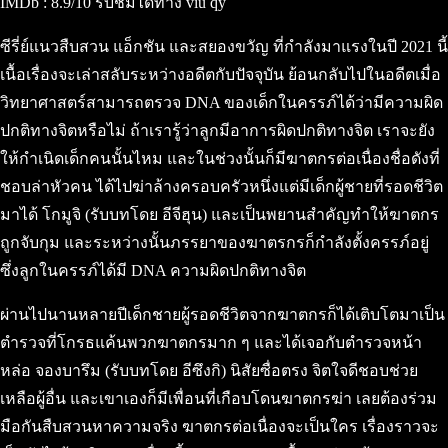
IMDb : 8.9/10 รับชมได้ทาง viu qy
ซีรี่ย์แนวสืบสวน แอ็กชัน และสยองขวัญ ที่กำลังมาแรงในปี 2021 นี้
เนื้อเรื่องจะเล่าสลับระหว่างอดีตกับปัจจุบัน ย้อนกลับไปในอดีตเมื่อ
วิทยาศาสตร์สามารถตรวจ DNA ของเด็กในครรภ์ได้ว่ามีความผิด
ปกติทางจิตหรือไม่ ถ้าเรารู้ว่าลูกมีอาการผิดปกติทางจิต เราจะยัง
ให้กำเนิดเด็กคนนั้นไหม และในช่วงนั้นก็มีฆาตกรต่อเนื่องชื่อดังที่
ชอบล่าหัวคน ได้ไปฆ่าล้างครอบครัวหนึ่งแต่มีเด็กผู้ชายที่รอดชีวิต
มาได้ โกมูจิ (รับบทโดย อีจีฮุน) และเป็นพยานสำคัญทำให้ฆาตกร
ถูกจับกุม และระหว่างนั้นภรรยาของฆาตรกรก็กำลังตั้งครรภ์อยู่
ซึ่งลูกในครรภ์ได้มี DNA ความผิดปกติทางจิต
ผ่านไปนานหลายปีเด็กชายผู้รอดชีวิตจากฆาตกรก็ได้เติบโตมาเป็น
ตำรวจที่โกรธแค้นพวกฆาตกรมาก ๆ และได้เจอกับตำรวจหน้า
หล่อ จองบารึม (รับบทโดย อีซึงกิ) นิสัยซื่อตรง จิตใจดีชอบช่วย
เหลือผู้อื่น และเขาเองก็มีเพื่อนที่เกือบโดนฆาตกรฆ่า เลยต้องร่วม
มือกันสืบสวนหาความจริง ฆาตกรต่อเนื่องจะเป็นใคร เรื่องราวจะ