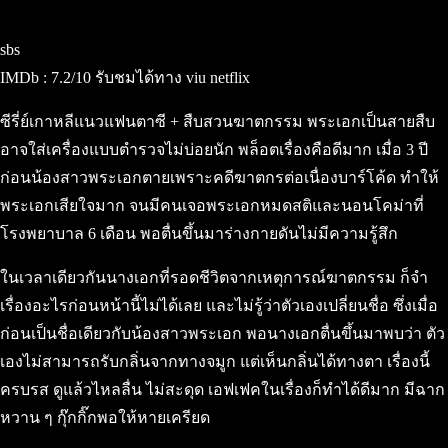
sbs
IMDb : 7.2/10 รับชมได้ทาง viu netflix
ซีรี่ย์เกาหลีแนวแฟนตาซี + สืบสวนฆาตกรรม พระเอกเป็นสายสืบ
อาจใส่เครื่องแบบตำรวจไม่บ่อยนัก พล็อตเรื่องคือดีมาก เมื่อ 3 ปี
ก่อนน้องสาวพระเอกตายเพราะคดีฆาตกรต่อเนื่องบาร์โค้ด ทำให้
พระเอกเสียใจมาก จนมีคนเจอพระเอกหมดสติและนอนโคม่าที่
โรงพยาบาล 6 เดือน พอตื่นขึ้นมาร่างกายดันไม่มีความรู้สึก
ในเวลาเดียวกันนางเอกที่รอดชีวิตจากเหตุการณ์ฆาตกรรม ก็จำ
เรื่องอะไรก่อนหน้านี้ไม่ได้เลย และไม่รู้ว่าตัวเองเปลี่ยนชื่อ ซึ่งเมื่อ
ก่อนเป็นชื่อเดียวกับน้องสาวพระเอก พอนางเอกตื่นขึ้นมาพบว่า ตัว
เองไม่สามารถรับกลิ่นจากทางจมูก แต่เห็นกลิ่นได้ทางตา เรื่องนี้
ครบรส ดูแล้วไหลลื่น ไม่สะดุด เอฟเฟคในเรื่องก็ทำได้ดีมาก มีฉาก
หวาน ๆ กุ๊กกิ๊กพอให้หายเครียด